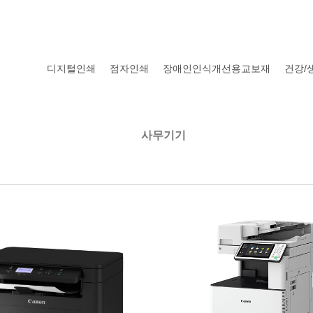
디지털인쇄
점자인쇄
장애인인식개선용교보재
건강/
사무기기