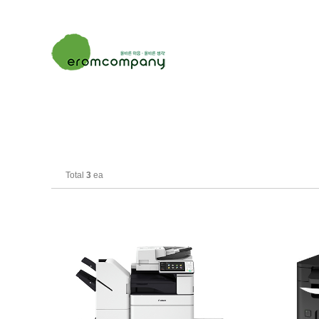
Total
3
ea