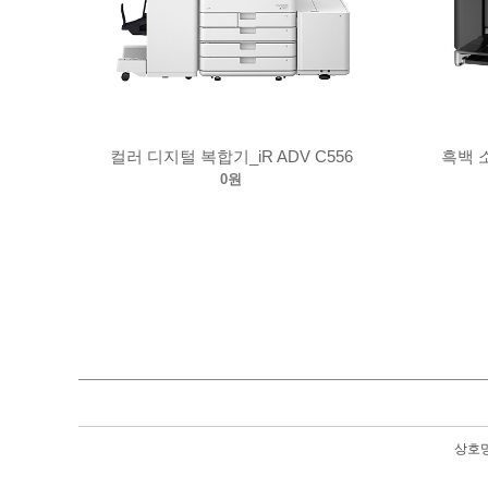
컬러 디지털 복합기_iR ADV C556
흑백 
0원
상호명