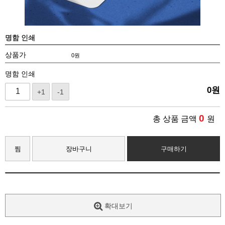
명함 인쇄
상품가
0
원
명함 인쇄
0
원
+1
-1
0
총 상품 금액
원
찜
장바구니
구매하기
확대보기